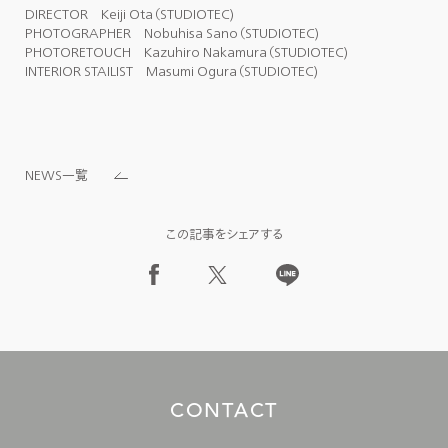
DIRECTOR Keiji Ota（STUDIOTEC)
PHOTOGRAPHER Nobuhisa Sano（STUDIOTEC)
PHOTORETOUCH Kazuhiro Nakamura（STUDIOTEC)
INTERIOR STAILIST Masumi Ogura（STUDIOTEC)
NEWS一覧
この記事をシェアする
C
O
N
T
A
C
T