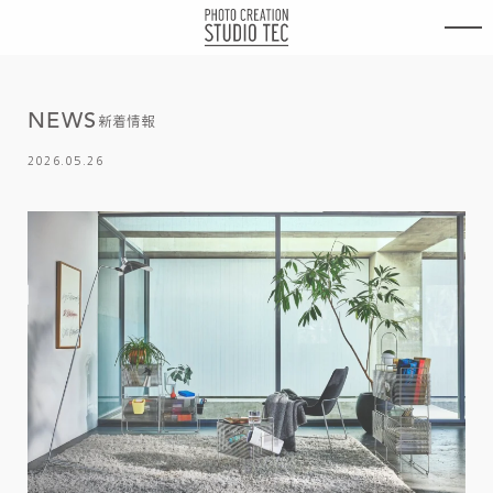
内
容
を
ス
キ
N
E
W
S
ッ
新着情報
プ
2026.05.26