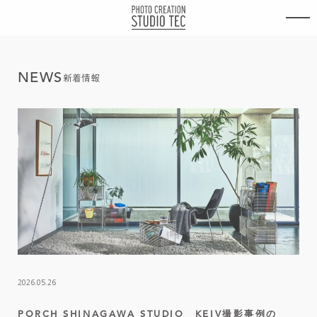
内
容
を
ス
キ
N
E
W
S
ッ
新着情報
プ
2026.05.26
PORCH SHINAGAWA STUDIO KEIV撮影事例の