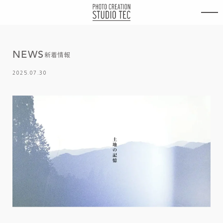
内
容
を
ス
キ
N
E
W
S
ッ
新着情報
プ
2025.07.30