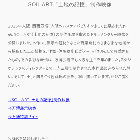
SOIL ART「土地の記憶」制作映像
2025年大阪・関西万博「大阪ヘルスケアパビリオン」にて出展された作
品、SOIL ART《土地の記憶》の制作風景を収めたドキュメンタリー映像を
公開しました。本作は、展示の題材となった西粟倉村のさまざまな地域か
ら採取した土と植物を、作家・佐藤紘史氏がアートパネルとして昇華させ
たもの。その多彩な表情は、万博会場でも大きな注目を集めました。スタジ
オテックのディレクターとの二人三脚で制作された本作品に込められた想
い、そして「土」と向き合う佐藤氏の姿を丁寧に描いています。ぜひご覧く
ださい。
→SOIL ART「土地の記憶」制作映像
→万博展示映像
→万博特設サイト
＼SNSを開設しました／