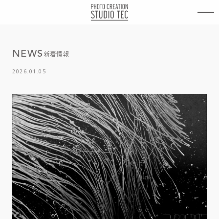
内
容
を
ス
キ
N
E
W
S
ッ
新着情報
プ
2026.01.05