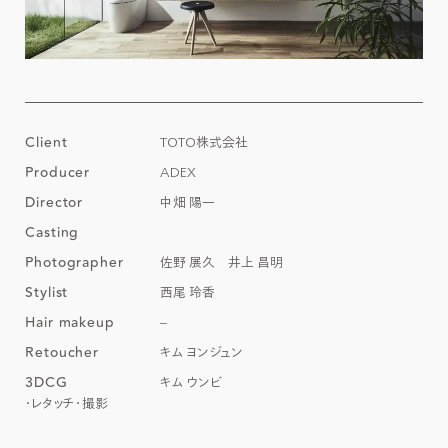
Client
TOTO株式会社
Producer
ADEX
Director
中畑 陽一
Casting
Photographer
佐野 展久 井上 昌明
Stylist
西尾 玲香
Hair makeup
–
Retoucher
キム ヨンジュン
3DCG
キム ウンビ
レタッチ
撮影