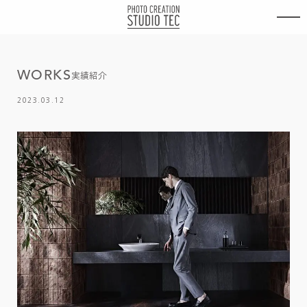
内
容
を
ス
キ
W
O
R
K
S
ッ
実績紹介
プ
2023.03.12