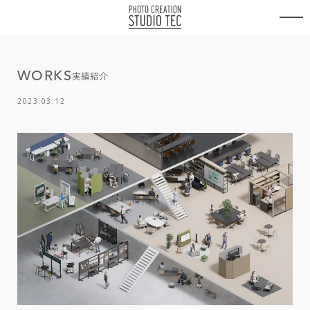
内
容
を
ス
キ
W
O
R
K
S
ッ
実績紹介
プ
2023.03.12