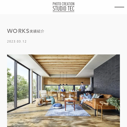
内
容
を
ス
キ
W
O
R
K
S
ッ
実績紹介
プ
2023.03.12