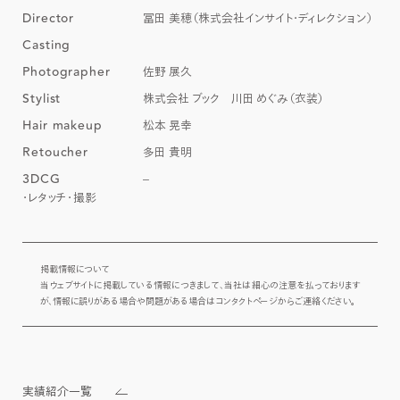
Director
冨田 美穂（株式会社インサイト・ディレクション）
Casting
Photographer
佐野 展久
Stylist
株式会社 ブック 川田 めぐみ（衣装）
Hair makeup
松本 晃幸
Retoucher
多田 貴明
3DCG
–
レタッチ
撮影
掲載情報について

当ウェブサイトに掲載している情報につきまして、当社は細心の注意を払っております
が、情報に誤りがある場合や問題がある場合はコンタクトページからご連絡ください。
実績紹介一覧