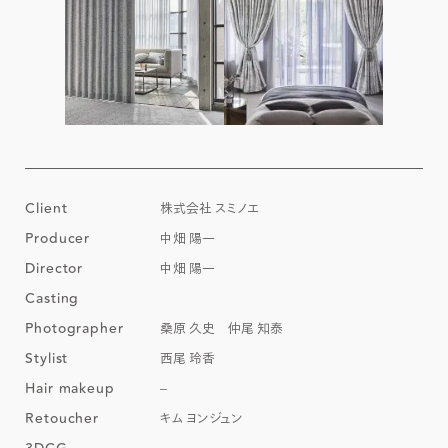
Client
株式会社 スミノエ
Producer
中畑 陽一
Director
中畑 陽一
Casting
Photographer
桑原 久史 仲尾 知泰
Stylist
西尾 玲香
Hair makeup
–
Retoucher
キム ヨンジュン