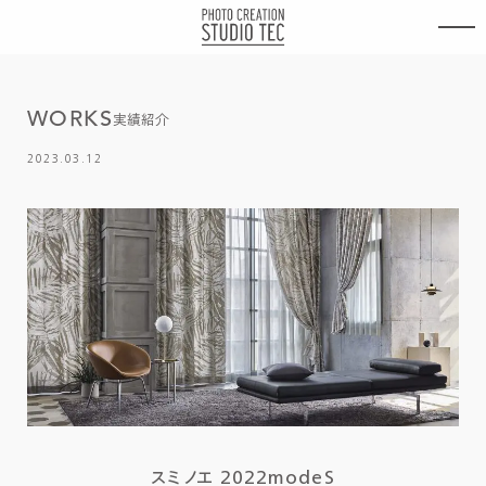
内
容
を
ス
キ
W
O
R
K
S
ッ
実績紹介
プ
2023.03.12
スミノエ 2022modeS