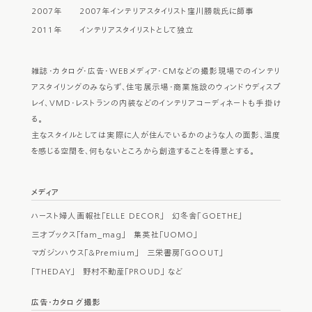
2007年 2007年インテリアスタイリスト窪川勝哉氏に師事
2011年 インテリアスタイリストとして独立
雑誌・カタログ・広告・WEBメディア・CMなどの撮影現場でのインテリ
アスタイリングのみならず、住宅展示場・商業施設のウィンドウディスプ
レイ、VMD・レストランの内装などのインテリアコーディネートも手掛け
る。
主なスタイルとしては実際に人が住んでいるかのような人の面影、温度
を感じる空間を、何もないところから創造することを得意とする。
メディア
ハースト婦人画報社「ELLE DECOR」
幻冬舎「GOETHE」
三才ブックス「fam_mag」
集英社「UOMO」
マガジンハウス「&Premium」
三栄書房「GOOUT」
「THEDAY」
野村不動産「PROUD」 など
広告・カタログ撮影