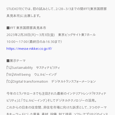
STUDIOTECでは、初の試みとして、2/28~3/3までの間IFFT(東京国際家
具見本市)に出展します。
■IFFT 東京国際家具見本市
2023年2月28日(火)〜3月3日(金) 東京ビッグサイト東7ホール
10:00～17:00（最終日のみ16:30まで）
https://messe.nikkei.co.jp/if/
■展示テーマ
『S』Sustainability サスティナビリティ
『W』Well being ウェルビーイング
『D』Digital transformation デジタルトランスフォーメーション
今年のミラノサローネでも注目された最新のインテリアトレンド「サスティナ
ビリティ」と「ウェルビーイング」そしてデジタルテクノロジーの活用。
これからの日本の住空間、非住宅市場に向けた訴求として、3つのテーマ
をキーワードにした家具、素材、設備、加工技術、ソフト・アプリなどのインス