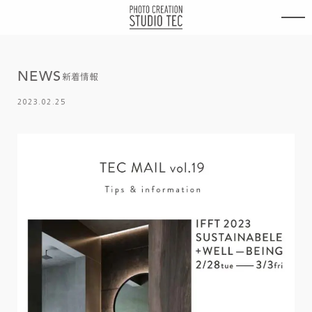
内
容
を
ス
キ
N
E
W
S
ッ
新着情報
プ
2023.02.25